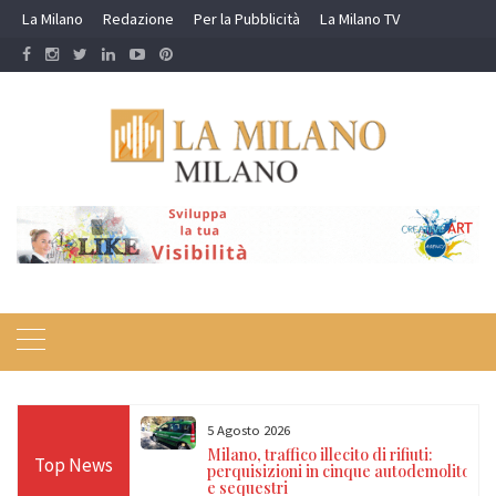
Skip
La Milano
Redazione
Per la Pubblicità
La Milano TV
to
content
5 Agosto 2026
a nei campi
Milano, traffico illecito di rifiuti:
Top News
ano, Verona e
perquisizioni in cinque autodemolitori
 denunce
e sequestri