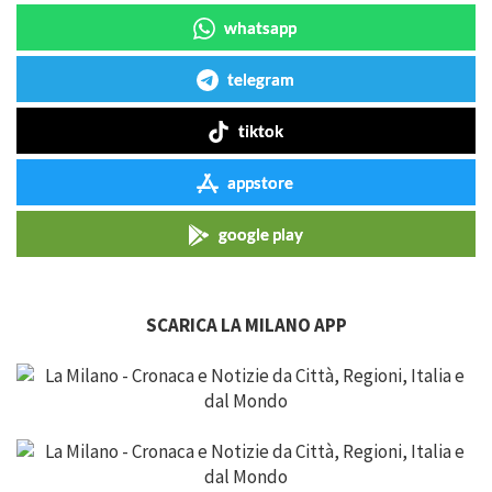
whatsapp
telegram
tiktok
appstore
google play
SCARICA LA MILANO APP