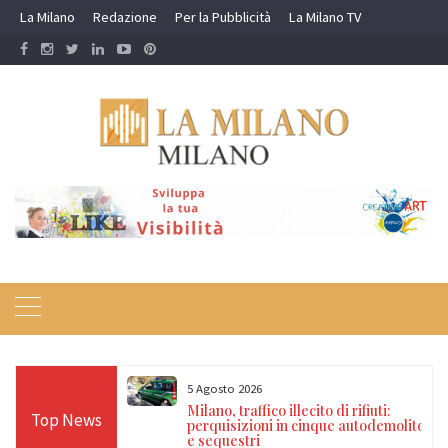
Skip
La Milano
Redazione
Per la Pubblicità
La Milano TV
to
content
5 Agosto 2026
 di rifiuti:
Milano, furto in un’edicola del centro:
Top News
ue autodemolitori
due arrestati, sequestrato un
dispositivo jammer