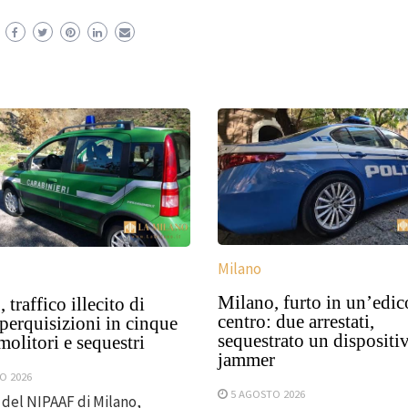
Milano
Milano, furto in un’edic
 traffico illecito di
centro: due arrestati,
: perquisizioni in cinque
sequestrato un dispositi
olitori e sequestri
jammer
O 2026
5 AGOSTO 2026
i del NIPAAF di Milano,