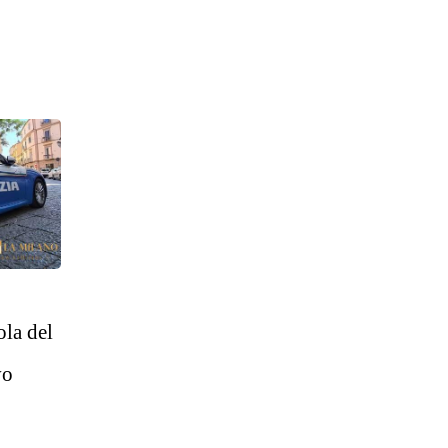
ola del
vo