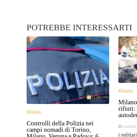
POTREBBE INTERESSARTI
Milano
Milano,
rifiuti
Milano
autodem
Controlli della Polizia nei
5 AGOST
campi nomadi di Torino,
I militar
Milano, Verona e Padova: 6