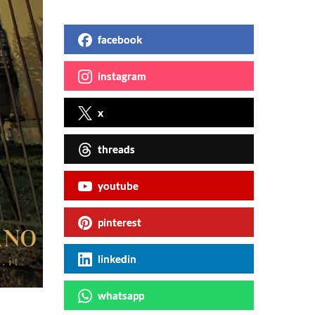
facebook
instagram
x
threads
youtube
pinterest
linkedin
whatsapp