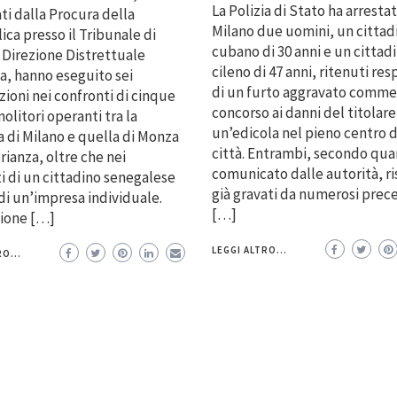
La Polizia di Stato ha arrestat
ti dalla Procura della
Milano due uomini, un cittad
ca presso il Tribunale di
cubano di 30 anni e un cittad
 Direzione Distrettuale
cileno di 47 anni, ritenuti res
a, hanno eseguito sei
di un furto aggravato comme
zioni nei confronti di cinque
concorso ai danni del titolare
litori operanti tra la
un’edicola nel pieno centro d
a di Milano e quella di Monza
città. Entrambi, secondo qu
rianza, oltre che nei
comunicato dalle autorità, r
i di un cittadino senegalese
già gravati da numerosi prec
 di un’impresa individuale.
[…]
zione […]
LEGGI ALTRO...
O...