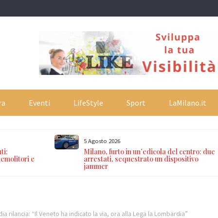
ra
Eventi
LifeStyle
Sport
LaMilano.it
5 Agosto 2026
ti:
Milano, furto in un’edicola del centro: due
emolitori e
arrestati, sequestrato un dispositivo
jammer
a rilancia: “Il Veneto ha indicato la via, ora alla Lega la Lombardia”