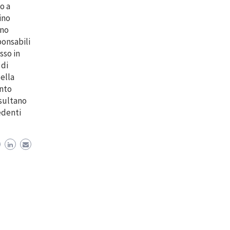
o a
ino
ino
ponsabili
sso in
 di
ella
anto
isultano
edenti