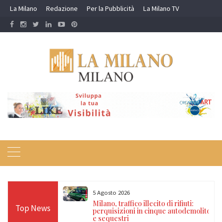
Skip
La Milano
Redazione
Per la Pubblicità
La Milano TV
to
content
5 Agosto 2026
o illecito di rifiuti:
Milano, furto in un’edicola del c
Top News
 in cinque autodemolitori
due arrestati, sequestrato un
dispositivo jammer