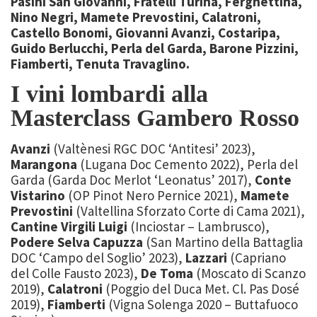
Pasini San Giovanni, Fratelli Turina, Ferghettina,
Nino Negri, Mamete Prevostini, Calatroni,
Castello Bonomi, Giovanni Avanzi, Costaripa,
Guido Berlucchi, Perla del Garda, Barone Pizzini,
Fiamberti, Tenuta Travaglino.
I vini lombardi alla
Masterclass Gambero Rosso
Avanzi
(Valtènesi RGC DOC ‘Antitesi’ 2023),
Marangona
(Lugana Doc Cemento 2022), Perla del
Garda (Garda Doc Merlot ‘Leonatus’ 2017),
Conte
Vistarino
(OP Pinot Nero Pernice 2021),
Mamete
Prevostini
(Valtellina Sforzato Corte di Cama 2021),
Cantine Virgili Luigi
(Inciostar – Lambrusco),
Podere Selva Capuzza
(San Martino della Battaglia
DOC ‘Campo del Soglio’ 2023),
Lazzari
(Capriano
del Colle Fausto 2023),
De Toma
(Moscato di Scanzo
2019),
Calatroni
(Poggio del Duca Met. Cl. Pas Dosé
2019),
Fiamberti
(Vigna Solenga 2020 – Buttafuoco