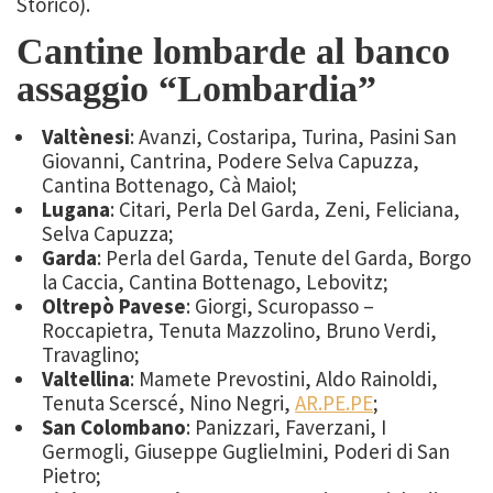
Storico).
Cantine lombarde al banco
assaggio “Lombardia”
Valtènesi
: Avanzi, Costaripa, Turina, Pasini San
Giovanni, Cantrina, Podere Selva Capuzza,
Cantina Bottenago, Cà Maiol;
Lugana
: Citari, Perla Del Garda, Zeni, Feliciana,
Selva Capuzza;
Garda
: Perla del Garda, Tenute del Garda, Borgo
la Caccia, Cantina Bottenago, Lebovitz;
Oltrepò Pavese
: Giorgi, Scuropasso –
Roccapietra, Tenuta Mazzolino, Bruno Verdi,
Travaglino;
Valtellina
: Mamete Prevostini, Aldo Rainoldi,
Tenuta Scerscé, Nino Negri,
AR.PE.PE
;
San Colombano
: Panizzari, Faverzani, I
Germogli, Giuseppe Guglielmini, Poderi di San
Pietro;