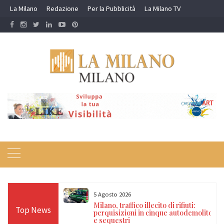
Skip
La Milano
Redazione
Per la Pubblicità
La Milano TV
to
content
5 Agosto 2026
 di rifiuti:
Milano, furto in un’edicola del centro:
Top News
ue autodemolitori
due arrestati, sequestrato un
dispositivo jammer