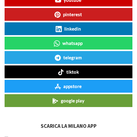
pinterest
linkedin
whatsapp
telegram
tiktok
appstore
google play
SCARICA LA MILANO APP