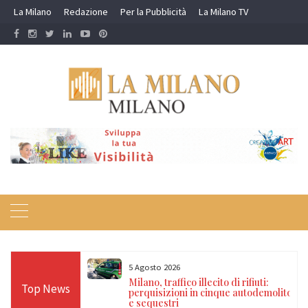
Skip
La Milano
Redazione
Per la Pubblicità
La Milano TV
to
content
5 Agosto 2026
o illecito di rifiuti:
Milano, furto in un’edicola del c
Top News
 in cinque autodemolitori
due arrestati, sequestrato un
dispositivo jammer