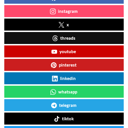
instagram
x
threads
youtube
pinterest
linkedin
whatsapp
telegram
tiktok