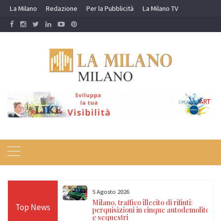
Skip
La Milano
Redazione
Per la Pubblicità
La Milano TV
to
content
5 Agosto 2026
5 Ag
Milano, traffico illecito di rifiuti:
Mila
Top News
perquisizioni in cinque autodemolitori
due 
e sequestri
disp