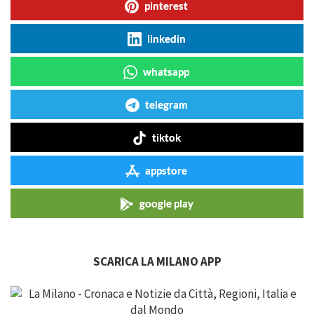
pinterest
linkedin
whatsapp
telegram
tiktok
appstore
google play
SCARICA LA MILANO APP