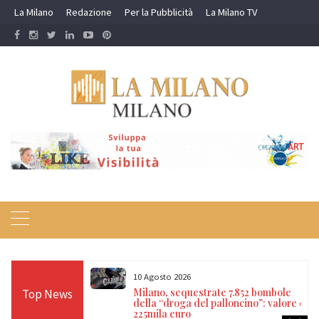
Skip
La Milano
Redazione
Per la Pubblicità
La Milano TV
to
content
9 Agosto 2026
.852 bombole
Arese, sequestrano un 19enne e lo
Top News
ncino”: valore di
incappucciano per ottenere droga:
arrestati quattro minorenni