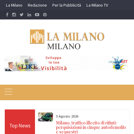
Skip
La Milano
Redazione
Per la Pubblicità
La Milano TV
to
content
5 Agosto 2026
 di rifiuti:
Milano, furto in un’edicola del centro:
Top News
ue autodemolitori
due arrestati, sequestrato un
dispositivo jammer